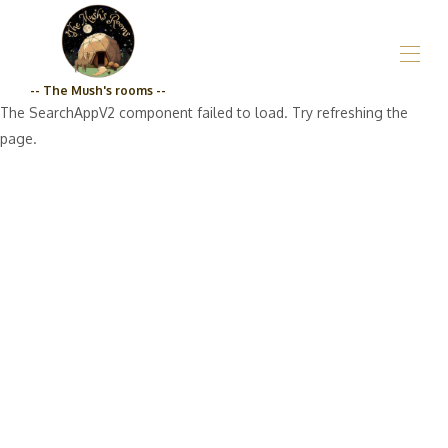
-- The Mush's rooms --
The SearchAppV2 component failed to load. Try refreshing the
Accueil
page.
Présentation
Nos hébergements
▾
Epicerie
Tarifs
Engagement Qualité
Contact/Itinéraire