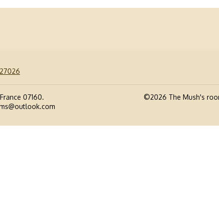
827026
 France 07160
.
©
2026
The Mush's ro
oms@outlook.com