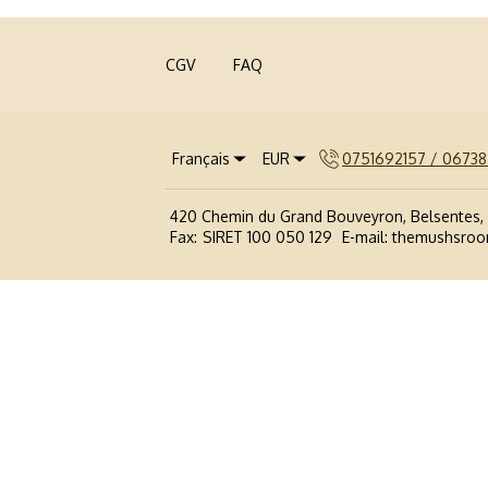
CGV
FAQ
Français
EUR
0751692157 / 0673
420 Chemin du Grand Bouveyron, Belsentes,
Fax
:
SIRET 100 050 129
E-mail
:
themushsro
Politique de confidentialité
Politique relative aux Cookies