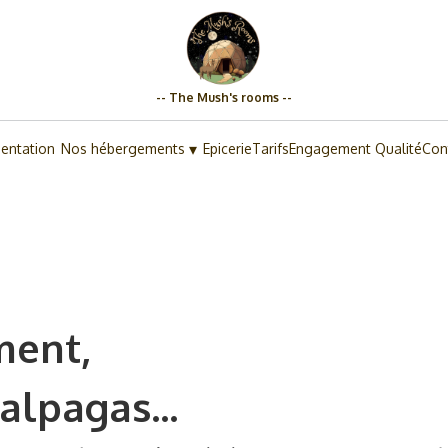
-- The Mush's rooms --
▾
entation
Nos hébergements
Epicerie
Tarifs
Engagement Qualité
Cont
ment,
alpagas...