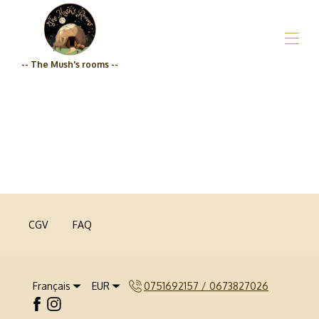
-- The Mush's rooms --
Accueil
Présentation
Nos hébergements
▾
Epicerie
Tarifs
Engagement Qualité
Contact/Itinéraire
CGV
FAQ
Français
EUR
0751692157 / 0673827026