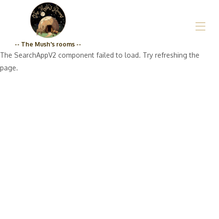
-- The Mush's rooms --
The SearchAppV2 component failed to load. Try refreshing the
Inicio
page.
¿Quiénes somos?_Las habitaciones de los Hongos
Propiedades
▾
Tienda de comestibles
Precios
Calidad de compromiso_Las habitaciones de The
Mush
Contáctenos