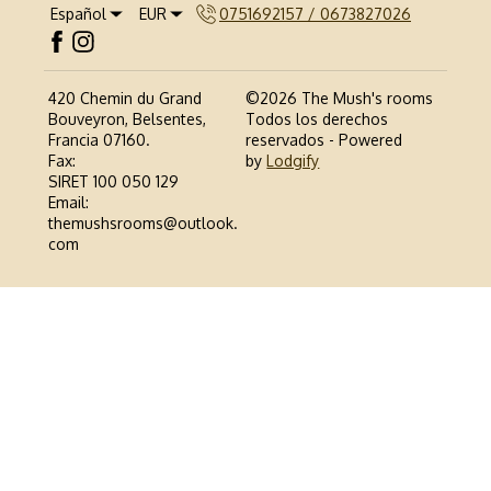
Español
EUR
0751692157 / 0673827026
420 Chemin du Grand
©
2026
The Mush's rooms
Bouveyron, Belsentes,
Todos los derechos
Francia 07160
.
reservados
- Powered
Fax
:
by
Lodgify
SIRET 100 050 129
Email
:
themushsrooms@outlook.
com
0751692157 / 0673827026
Politique de confidentialité
Politique relative aux Cookies