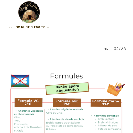
-- The Mush's rooms --
Inicio
¿Quiénes somos?_Las habitaciones de los Hongos
maj : 04/26
Propiedades
▾
Tienda de comestibles
Precios
Calidad de compromiso_Las habitaciones de The
Mush
Contáctenos