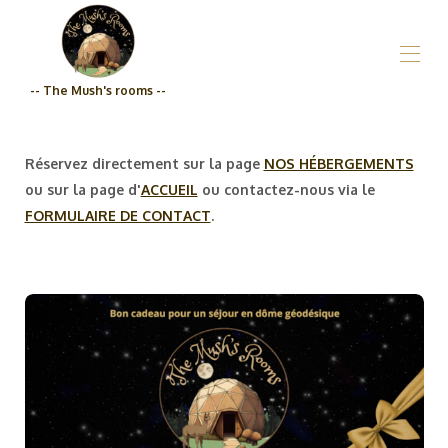
-- The Mush's rooms --
Inicio
¿Quiénes somos?_Las habitaciones de los Hongos
Réservez directement sur la page
NOS HÉBERGEMENTS
Propiedades
▾
ou sur la page d'
ACCUEIL
ou contactez-nous via le
Tienda de comestibles
FORMULAIRE DE CONTACT
.
Precios
Calidad de compromiso_Las habitaciones de The
Mush
Contáctenos