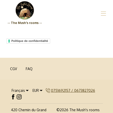
-- The Mush's rooms --
Accueil
Présentation
Politique de confidentialité
Nos hébergements
▾
Epicerie
Tarifs
Engagement Qualité
Contact/Itinéraire
CGV
FAQ
Français
EUR
0751692157 / 0673827026
420 Chemin du Grand
©
2026
The Mush's rooms