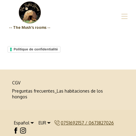
-- The Mush's rooms --
Inicio
¿Quiénes somos?_Las habitaciones de los Hongos
Politique de confidentialité
Propiedades
▾
Tienda de comestibles
Precios
Calidad de compromiso_Las habitaciones de The
Mush
CGV
Contáctenos
Preguntas frecuentes_Las habitaciones de los
hongos
Español
EUR
0751692157 / 0673827026