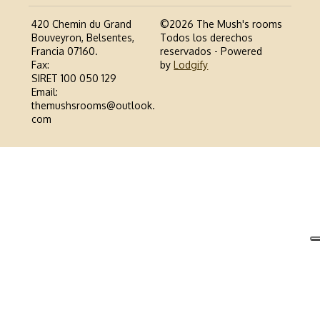
420 Chemin du Grand
©
2026
The Mush's rooms
Bouveyron, Belsentes,
Todos los derechos
Francia 07160
.
reservados
- Powered
Fax
:
by
Lodgify
SIRET 100 050 129
Email
:
themushsrooms@outlook.
com