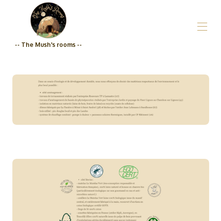
-- The Mush's rooms --
Accueil_De kamers van The Mush
Wie zijn wij?_De kamers van de familie Mush
Nos hébergements_The Mush's rooms
▾
Supermarkt
Prijzen
Betrokkenheidskwaliteit_De kamers van The Mush
Neem contact met ons op_De kamers van The Mush