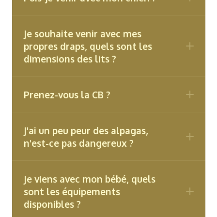
Je souhaite venir avec mes
propres draps, quels sont les
dimensions des lits ?
Prenez-vous la CB ?
bien tenir votre animal en laisse sur
l'ensemble du lieu car nous avons de
nombreux animaux en liberté. (Vous
J'ai un peu peur des alpagas,
trouverez des chemins de balade aux
n'est-ce pas dangereux ?
alentours où vous aurez tout le loisir de le
lâcher.)
Je viens avec mon bébé, quels
ne pas laisser votre animal seul dans le
sont les équipements
dôme
disponibles ?
ramasser ses déjections et veillez à faire