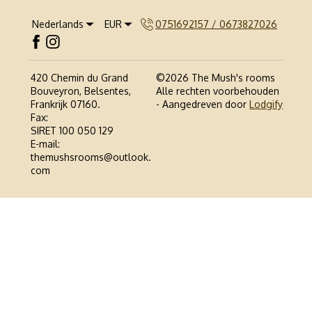
Nederlands
EUR
0751692157 / 0673827026
420 Chemin du Grand
©
2026
The Mush's rooms
Bouveyron, Belsentes,
Alle rechten voorbehouden
Frankrijk 07160
.
- Aangedreven door
Lodgify
Fax
:
SIRET 100 050 129
E-mail
:
themushsrooms@outlook.
com
0751692157 / 0673827026
Politique de confidentialité
Politique relative aux Cookies