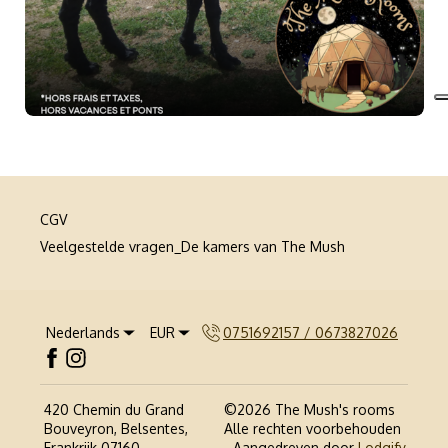
CGV
Veelgestelde vragen_De kamers van The Mush
Nederlands
EUR
0751692157 / 0673827026
420 Chemin du Grand
©
2026
The Mush's rooms
Bouveyron, Belsentes,
Alle rechten voorbehouden
Frankrijk 07160
.
- Aangedreven door
Lodgify