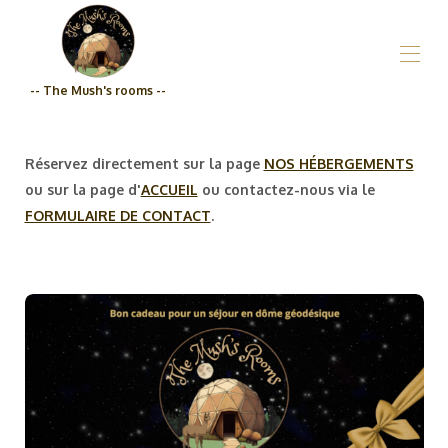
-- The Mush's rooms --
Accueil_De kamers van The Mush
Wie zijn wij?_De kamers van de familie Mush
Réservez directement sur la page
NOS HÉBERGEMENTS
Nos hébergements_The Mush's rooms
▾
ou sur la page d'
ACCUEIL
ou contactez-nous via le
Supermarkt
FORMULAIRE DE CONTACT
.
Prijzen
Betrokkenheidskwaliteit_De kamers van The Mush
Neem contact met ons op_De kamers van The Mush