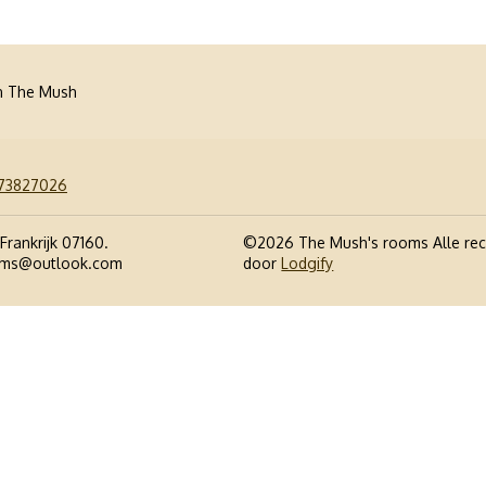
n The Mush
673827026
Frankrijk 07160
.
©
2026
The Mush's rooms
Alle r
oms@outlook.com
door
Lodgify