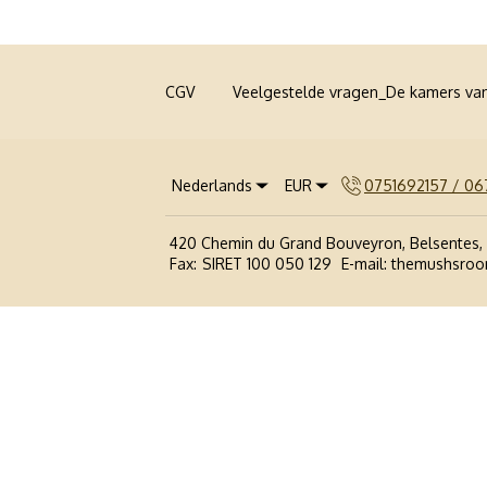
CGV
Veelgestelde vragen_De kamers va
Nederlands
EUR
0751692157 / 0
420 Chemin du Grand Bouveyron, Belsentes, 
Fax
:
SIRET 100 050 129
E-mail
:
themushsro
Politique de confidentialité
Politique relative aux Cookies