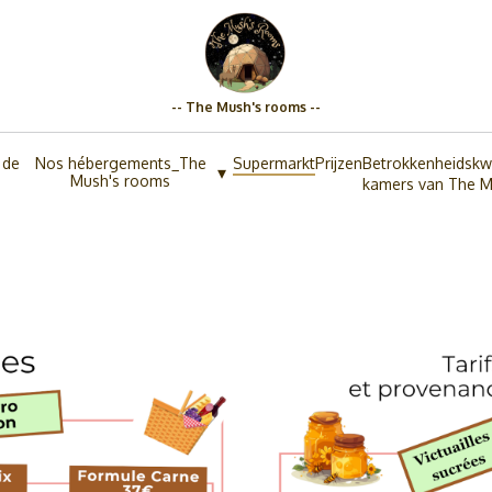
-- The Mush's rooms --
 de
Nos hébergements_The
Supermarkt
Prijzen
Betrokkenheidskwa
▾
Mush's rooms
kamers van The 