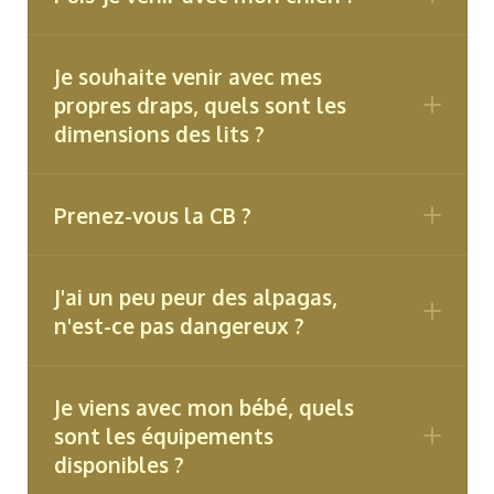
Je souhaite venir avec mes
propres draps, quels sont les
dimensions des lits ?
Prenez-vous la CB ?
bien tenir votre animal en laisse sur
l'ensemble du lieu car nous avons de
nombreux animaux en liberté. (Vous
J'ai un peu peur des alpagas,
trouverez des chemins de balade aux
n'est-ce pas dangereux ?
alentours où vous aurez tout le loisir de le
lâcher.)
Je viens avec mon bébé, quels
ne pas laisser votre animal seul dans le
sont les équipements
dôme
disponibles ?
ramasser ses déjections et veillez à faire