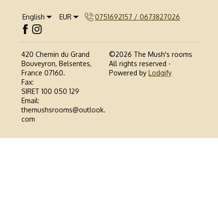
English
EUR
0751692157 / 0673827026
420 Chemin du Grand
©
2026
The Mush's rooms
Bouveyron, Belsentes,
All rights reserved
-
France 07160
.
Powered by
Lodgify
Fax
:
SIRET 100 050 129
Email
:
themushsrooms@outlook.
com
0751692157 / 0673827026
Politique de confidentialité
Politique relative aux Cookies