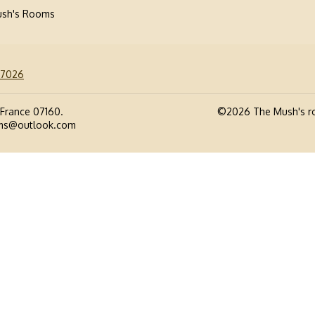
ush's Rooms
27026
 France 07160
.
©
2026
The Mush's 
ms@outlook.com
Notification lors d