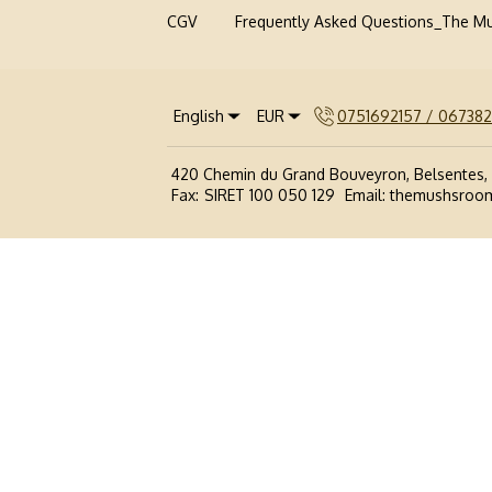
CGV
Frequently Asked Questions_The M
English
EUR
0751692157 / 06738
420 Chemin du Grand Bouveyron, Belsentes,
Fax
:
SIRET 100 050 129
Email
:
themushsroo
Politique de confidentialité
Politique relative aux Cookies