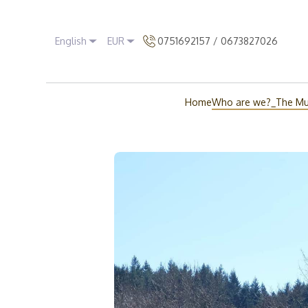
English
EUR
0751692157 / 0673827026
Home
Who are we?_The Mu