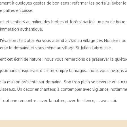
lement à quelques gestes de bon sens : refermer les portails, éviter
 pattes en laisse.
ins et sentiers au milieu des herbes et forêts, parfois un peu de boue
 immersion authentique.
 l'évasion : la Dolce Via vous attend à 7km au village des Nonières ou 
verse le domaine et vous mène au village St Julien Labrousse.
gent cet écrin de nature : nous vous remercions de préserver la quiétu
gourmands risqueraient d'interrompre la magie... nous vous invitons à p
nte la maison présente sur domaine. Son trop plein se déverse en succ
ruisseaux. Un décor enchanteur, à contempler avec vigilance, notamme
out une rencontre : avec la nature, avec le silence, ... avec soi.