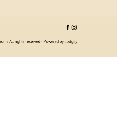
rooms
All rights reserved
- Powered by
Lodgify
e la collecte
Vos choix en matière de confidentialité