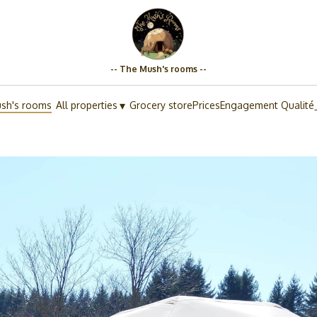
-- The Mush's rooms --
▾
sh's rooms
All properties
Grocery store
Prices
Engagement Qualité