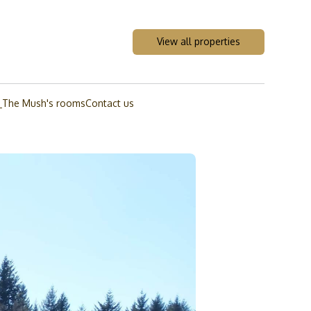
View all properties
_The Mush's rooms
Contact us