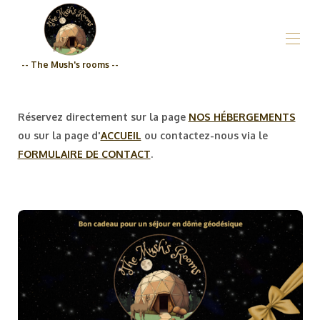
-- The Mush's rooms --
Home
Who are we?_The Mush's rooms
Réservez directement sur la page
NOS HÉBERGEMENTS
All properties
▾
ou sur la page d'
ACCUEIL
ou contactez-nous via le
Grocery store
FORMULAIRE DE CONTACT
.
Prices
Engagement Qualité_The Mush's rooms
Contact us