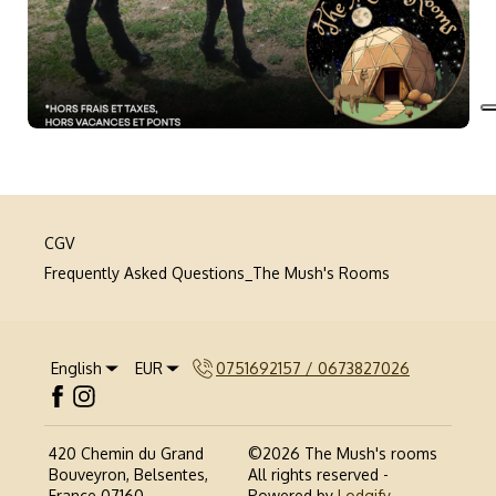
CGV
Frequently Asked Questions_The Mush's Rooms
English
EUR
0751692157 / 0673827026
420 Chemin du Grand
©
2026
The Mush's rooms
Bouveyron, Belsentes,
All rights reserved
-
France 07160
.
Powered by
Lodgify